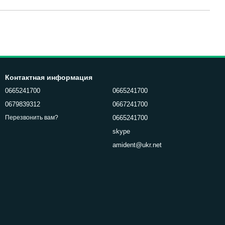
Контактная информация
0665241700
0665241700
0679839312
0667241700
0665241700
Перезвонить вам?
skype
amident@ukr.net