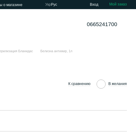
Мой заказ
Укр
Рус
Вход
ы о магазине
0665241700
ерилизация Бланидас
Белизна антижир, 1л
К сравнению
В желания