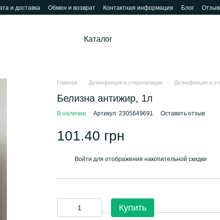
та и доставка
Обмен и возврат
Контактная информация
Блог
Отзыв
Каталог
Главная
Дезинфекция и стерилизация
Дезинфекция и ст
Белизна антижир, 1л
В наличии
Артикул: 2305649691
Оставить отзыв
101.40 грн
Войти
для отображения накопительной скидки
%
Купить