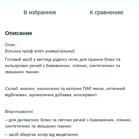
В избранное
К сравнению
Описание
Опис :
Білизна проф еліт універсальний
Готовий засіб у вигляді рідкого гелю для прання білих та
кольорових речей з бавовняних, лляних, синтетичних та
змішаних тканин.
Склад:
аніонні, неоногенні та катіонні ПАР, мила, оптичний
відбілювач, ароматична добавка, консервант.
Властивості:
– для делікатних білих та світлих речей з бавовняних, лляних,
синтетичних та змішаних тканин;
– засіб зберігає колір від вицвітання;