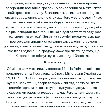
зокрема, коли товар уже доставлений. Заказник прагне
попередити Компанію про заміну замовлення за можливістю
найкоротшого терміну. Заказник, який виконав попереднє
оплату замовлення, але не отримав його у встановлений час
за своєю ціною або небезобгрунтований відмови від
отримання замовлення під час його доставляння додому або
в офіс, повертаються гроші тільки в сумі вартості товару (без
транспортних витрат). Заказчик розуміє і погоджується, що
повторювані випадки скасування замовлення в момент
доставки, а також зміна складу замовлення під час доставки та
вже після здійснення продажу може призвести до того, що
Компанія не обслуговуватиме надалі Заказчика.
Обмін товару
Обмін товару можливий упродовж 14 днів (крім товарів, що
потрапляють під Постанова Кабінета Міністражів України від
19,03.94 р. No 172), не рахуючи дня покупки, якщо товар не
був у використанні, зберіг товарний вигляд, споживчі якості,
пломби, ярлики, а також супроводжується документами,
видаленими разом із товаром під час його купівлі. Доставка
товару в центральний офіс здійснюється завдяки покупця.
Повернення грошей або заміна на інший товар відбувається
після отримання комплекту товару, що повертається.