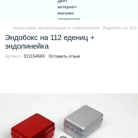
Аксессуары применяемые в стоматологии
Эндобокс на 112
Эндобокс на 112 едениц +
эндолинейка
Артикул:
311154665
Оставить отзыв