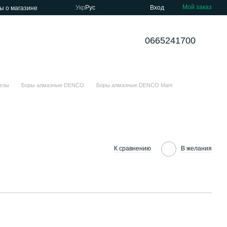
Мой заказ
Укр
Рус
Вход
ы о магазине
0665241700
езы
Боры алмазные DENCO
Боры алмазные DENCO Mani
К сравнению
В желания