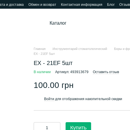
та и доставка
Обмен и возврат
Контактная информация
Блог
Отзыв
Каталог
Главная
Инструментарий стоматологический
Боры и фр
EX - 21ЕF 5шт
EX - 21ЕF 5шт
В наличии
Артикул: 493913679
Оставить отзыв
100.00 грн
Войти
для отображения накопительной скидки
%
Купить