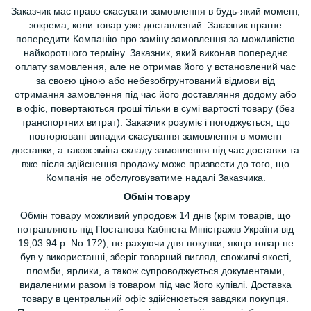
Заказчик має право скасувати замовлення в будь-який момент,
зокрема, коли товар уже доставлений. Заказник прагне
попередити Компанію про заміну замовлення за можливістю
найкоротшого терміну. Заказник, який виконав попереднє
оплату замовлення, але не отримав його у встановлений час
за своєю ціною або небезобгрунтований відмови від
отримання замовлення під час його доставляння додому або
в офіс, повертаються гроші тільки в сумі вартості товару (без
транспортних витрат). Заказчик розуміє і погоджується, що
повторювані випадки скасування замовлення в момент
доставки, а також зміна складу замовлення під час доставки та
вже після здійснення продажу може призвести до того, що
Компанія не обслуговуватиме надалі Заказчика.
Обмін товару
Обмін товару можливий упродовж 14 днів (крім товарів, що
потрапляють під Постанова Кабінета Міністражів України від
19,03.94 р. No 172), не рахуючи дня покупки, якщо товар не
був у використанні, зберіг товарний вигляд, споживчі якості,
пломби, ярлики, а також супроводжується документами,
видаленими разом із товаром під час його купівлі. Доставка
товару в центральний офіс здійснюється завдяки покупця.