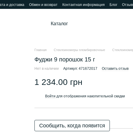
та и доставка
Обмен и возврат
Контактная информация
Блог
Отзыв
Каталог
Главная
Стеклоиномеры пломбировочные
Стеклоиноме
Фуджи 9 порошок 15 г
Нет в наличии
Артикул: 471672017
Оставить отзыв
1 234.00 грн
Войти
для отображения накопительной скидки
%
Сообщить, когда появится