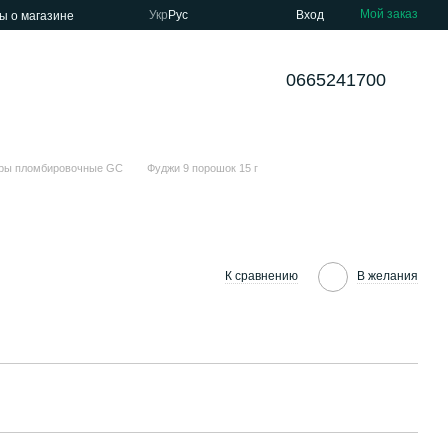
Мой заказ
Укр
Рус
Вход
ы о магазине
0665241700
ры пломбировочные GС
Фуджи 9 порошок 15 г
К сравнению
В желания