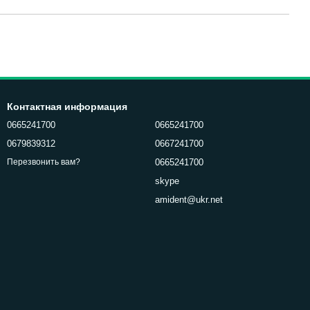
Контактная информация
0665241700
0665241700
0679839312
0667241700
0665241700
Перезвонить вам?
skype
amident@ukr.net