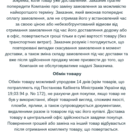
зокрема, коли товар уже доставлений. Заказник прагне
попередити Компанію про заміну замовлення за можливістю
найкоротшого терміну. Заказник, який виконав попереднє
оплату замовлення, але не отримав його у встановлений час
за своєю ціною або небезобгрунтований відмови від
отримання замовлення під час його доставляння додому або
в офіс, повертаються гроші тільки в сумі вартості товару (без
транспортних витрат). Заказчик розуміє і погоджується, що
повторювані випадки скасування замовлення в момент
доставки, а також зміна складу замовлення під час доставки та
вже після здійснення продажу може призвести до того, що
Компанія не обслуговуватиме надалі Заказчика.
Обмін товару
Обмін товару можливий упродовж 14 днів (крім товарів, що
потрапляють під Постанова Кабінета Міністражів України від
19,03.94 р. No 172), не рахуючи дня покупки, якщо товар не
був у використанні, зберіг товарний вигляд, споживчі якості,
пломби, ярлики, а також супроводжується документами,
видаленими разом із товаром під час його купівлі. Доставка
товару в центральний офіс здійснюється завдяки покупця.
Повернення грошей або заміна на інший товар відбувається
після отримання комплекту товару, що повертається.