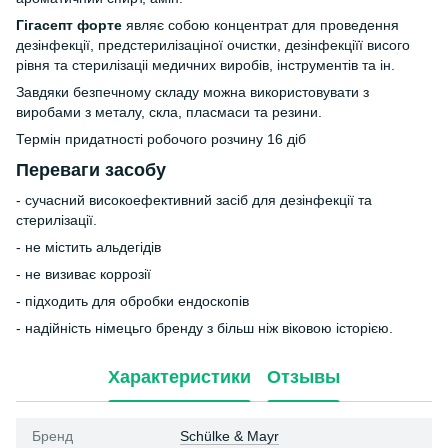
Гігасепт форте
являє собою концентрат для проведення
дезінфекції, предстерилізаціної очистки, дезінфекціїї висого
рівня та стерилізаціі медичних виробів, інструментів та ін.
Завдяки безпечному складу можна використовувати з
виробами з металу, скла, пласмаси та резини.
Термін придатності робочого розчину 16 діб
Переваги засобу
- сучасний високоефективний засіб для дезінфекції та
стерилізації.
- не містить альдегідів
- не визиває коррозії
- підходить для обробки ендоскопів
- надійність німецьго бренду з більш ніж віковою історією.
Характеристики
Отзывы
Бренд
Schülke & Mayr