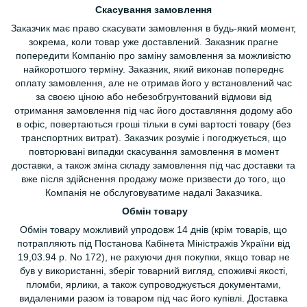
Скасування замовлення
Заказчик має право скасувати замовлення в будь-який момент,
зокрема, коли товар уже доставлений. Заказник прагне
попередити Компанію про заміну замовлення за можливістю
найкоротшого терміну. Заказник, який виконав попереднє
оплату замовлення, але не отримав його у встановлений час
за своєю ціною або небезобгрунтований відмови від
отримання замовлення під час його доставляння додому або
в офіс, повертаються гроші тільки в сумі вартості товару (без
транспортних витрат). Заказчик розуміє і погоджується, що
повторювані випадки скасування замовлення в момент
доставки, а також зміна складу замовлення під час доставки та
вже після здійснення продажу може призвести до того, що
Компанія не обслуговуватиме надалі Заказчика.
Обмін товару
Обмін товару можливий упродовж 14 днів (крім товарів, що
потрапляють під Постанова Кабінета Міністражів України від
19,03.94 р. No 172), не рахуючи дня покупки, якщо товар не
був у використанні, зберіг товарний вигляд, споживчі якості,
пломби, ярлики, а також супроводжується документами,
видаленими разом із товаром під час його купівлі. Доставка