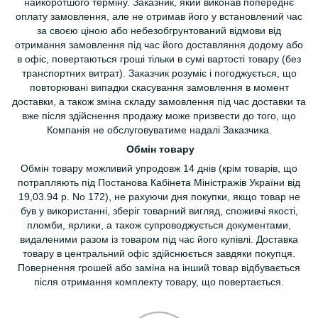
найкоротшого терміну. Заказник, який виконав попереднє
оплату замовлення, але не отримав його у встановлений час
за своєю ціною або небезобгрунтований відмови від
отримання замовлення під час його доставляння додому або
в офіс, повертаються гроші тільки в сумі вартості товару (без
транспортних витрат). Заказчик розуміє і погоджується, що
повторювані випадки скасування замовлення в момент
доставки, а також зміна складу замовлення під час доставки та
вже після здійснення продажу може призвести до того, що
Компанія не обслуговуватиме надалі Заказчика.
Обмін товару
Обмін товару можливий упродовж 14 днів (крім товарів, що
потрапляють під Постанова Кабінета Міністражів України від
19,03.94 р. No 172), не рахуючи дня покупки, якщо товар не
був у використанні, зберіг товарний вигляд, споживчі якості,
пломби, ярлики, а також супроводжується документами,
видаленими разом із товаром під час його купівлі. Доставка
товару в центральний офіс здійснюється завдяки покупця.
Повернення грошей або заміна на інший товар відбувається
після отримання комплекту товару, що повертається.