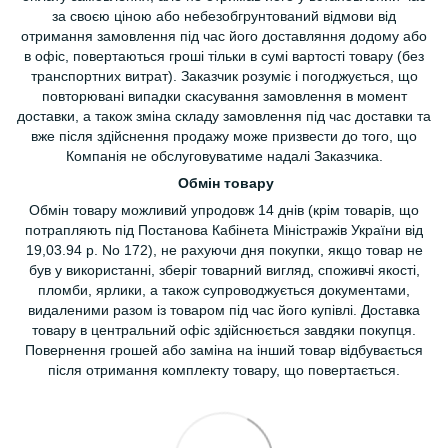
за своєю ціною або небезобгрунтований відмови від
отримання замовлення під час його доставляння додому або
в офіс, повертаються гроші тільки в сумі вартості товару (без
транспортних витрат). Заказчик розуміє і погоджується, що
повторювані випадки скасування замовлення в момент
доставки, а також зміна складу замовлення під час доставки та
вже після здійснення продажу може призвести до того, що
Компанія не обслуговуватиме надалі Заказчика.
Обмін товару
Обмін товару можливий упродовж 14 днів (крім товарів, що
потрапляють під Постанова Кабінета Міністражів України від
19,03.94 р. No 172), не рахуючи дня покупки, якщо товар не
був у використанні, зберіг товарний вигляд, споживчі якості,
пломби, ярлики, а також супроводжується документами,
видаленими разом із товаром під час його купівлі. Доставка
товару в центральний офіс здійснюється завдяки покупця.
Повернення грошей або заміна на інший товар відбувається
після отримання комплекту товару, що повертається.