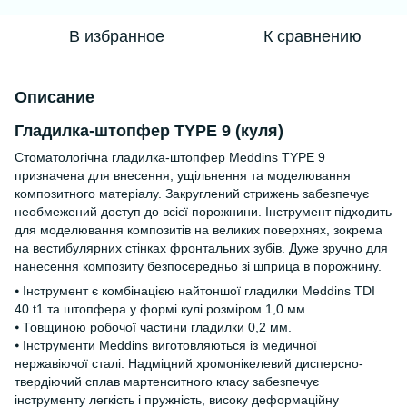
В избранное
К сравнению
Описание
Гладилка-штопфер TYPE 9 (куля)
Стоматологічна гладилка-штопфер Meddins TYPE 9
призначена для внесення, ущільнення та моделювання
композитного матеріалу. Закруглений стрижень забезпечує
необмежений доступ до всієї порожнини. Інструмент підходить
для моделювання композитів на великих поверхнях, зокрема
на вестибулярних стінках фронтальних зубів. Дуже зручно для
нанесення композиту безпосередньо зі шприца в порожнину.
⦁ Інструмент є комбінацією найтоншої гладилки Meddins TDI
40 t1 та штопфера у формі кулі розміром 1,0 мм.
⦁ Товщиною робочої частини гладилки 0,2 мм.
⦁ Інструменти Meddins виготовляються із медичної
нержавіючої сталі. Надміцний хромонікелевий дисперсно-
твердіючий сплав мартенситного класу забезпечує
інструменту легкість і пружність, високу деформаційну