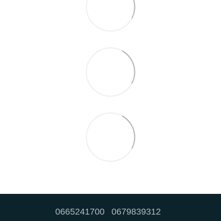
0665241700
0679839312