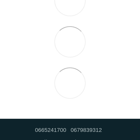
0665241700
0679839312