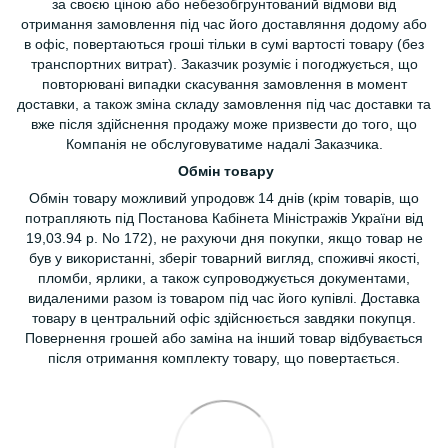
за своєю ціною або небезобгрунтований відмови від
отримання замовлення під час його доставляння додому або
в офіс, повертаються гроші тільки в сумі вартості товару (без
транспортних витрат). Заказчик розуміє і погоджується, що
повторювані випадки скасування замовлення в момент
доставки, а також зміна складу замовлення під час доставки та
вже після здійснення продажу може призвести до того, що
Компанія не обслуговуватиме надалі Заказчика.
Обмін товару
Обмін товару можливий упродовж 14 днів (крім товарів, що
потрапляють під Постанова Кабінета Міністражів України від
19,03.94 р. No 172), не рахуючи дня покупки, якщо товар не
був у використанні, зберіг товарний вигляд, споживчі якості,
пломби, ярлики, а також супроводжується документами,
видаленими разом із товаром під час його купівлі. Доставка
товару в центральний офіс здійснюється завдяки покупця.
Повернення грошей або заміна на інший товар відбувається
після отримання комплекту товару, що повертається.