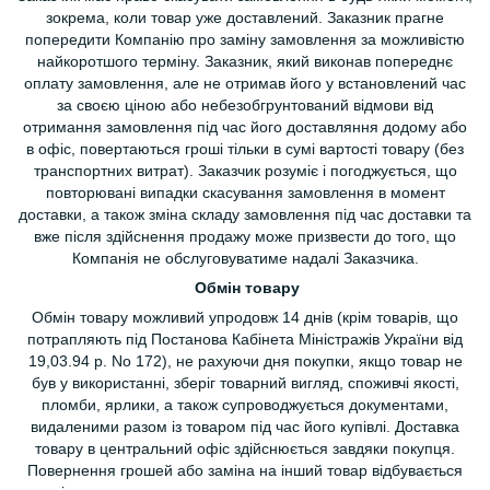
зокрема, коли товар уже доставлений. Заказник прагне
попередити Компанію про заміну замовлення за можливістю
найкоротшого терміну. Заказник, який виконав попереднє
оплату замовлення, але не отримав його у встановлений час
за своєю ціною або небезобгрунтований відмови від
отримання замовлення під час його доставляння додому або
в офіс, повертаються гроші тільки в сумі вартості товару (без
транспортних витрат). Заказчик розуміє і погоджується, що
повторювані випадки скасування замовлення в момент
доставки, а також зміна складу замовлення під час доставки та
вже після здійснення продажу може призвести до того, що
Компанія не обслуговуватиме надалі Заказчика.
Обмін товару
Обмін товару можливий упродовж 14 днів (крім товарів, що
потрапляють під Постанова Кабінета Міністражів України від
19,03.94 р. No 172), не рахуючи дня покупки, якщо товар не
був у використанні, зберіг товарний вигляд, споживчі якості,
пломби, ярлики, а також супроводжується документами,
видаленими разом із товаром під час його купівлі. Доставка
товару в центральний офіс здійснюється завдяки покупця.
Повернення грошей або заміна на інший товар відбувається