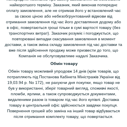
найкоротшого терміну. Заказник, який виконав попереднє
оплату замовлення, але не отримав його у встановлений час
за своєю ціною або небезобгрунтований відмови від
отримання замовлення під час його доставляння додому або
в офіс, повертаються гроші тільки в сумі вартості товару (без
транспортних витрат). Заказчик розуміє і погоджується, що
повторювані випадки скасування замовлення в момент
доставки, а також зміна складу замовлення під час доставки та
вже після здійснення продажу може призвести до того, що
Компанія не обслуговуватиме надалі Заказчика.
Обмін товару
Обмін товару можливий упродовж 14 днів (крім товарів, що
потрапляють під Постанова Кабінета Міністражів України від
19,03.94 р. No 172), не рахуючи дня покупки, якщо товар не
був у використанні, зберіг товарний вигляд, споживчі якості,
пломби, ярлики, а також супроводжується документами,
видаленими разом із товаром під час його купівлі. Доставка
товару в центральний офіс здійснюється завдяки покупця.
Повернення грошей або заміна на інший товар відбувається
після отримання комплекту товару, що повертається.