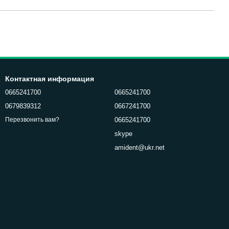
Контактная информация
0665241700
0665241700
0679839312
0667241700
0665241700
Перезвонить вам?
skype
amident@ukr.net