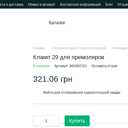
та и доставка
Обмен и возврат
Контактная информация
Блог
Отзыв
Каталог
Главная
Инструментарий стоматологический
Кофердам
Кламп 29 для премоляров
В наличии
Артикул: 360382151
Оставить отзыв
321.06 грн
Войти
для отображения накопительной скидки
%
Купить