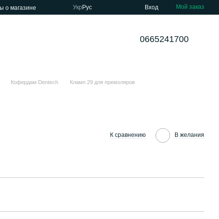
Мой заказ
Укр
Рус
Вход
ы о магазине
0665241700
Кофердам Dentech
Кламп 29 для премоляров
К сравнению
В желания