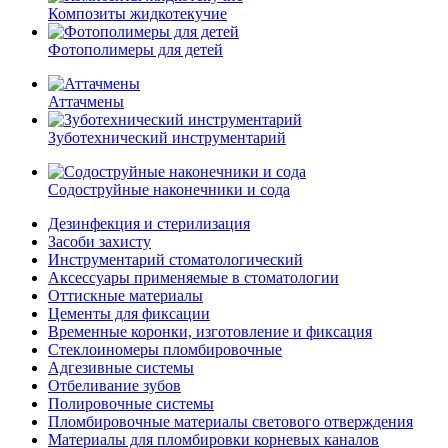
Композиты жидкотекучие
Фотополимеры для детей
Аттачмены
Зуботехнический инструментарий
Содоструйные наконечники и сода
Дезинфекция и стерилизация
Засоби захисту
Инструментарий стоматологический
Аксессуары применяемые в стоматологии
Оттискные материалы
Цементы для фиксации
Временные коронки, изготовление и фиксация
Стеклоиномеры пломбировочные
Адгезивные системы
Отбеливание зубов
Полировочные системы
Пломбировочные материалы светового отверждения
Материалы для пломбировки корневых каналов