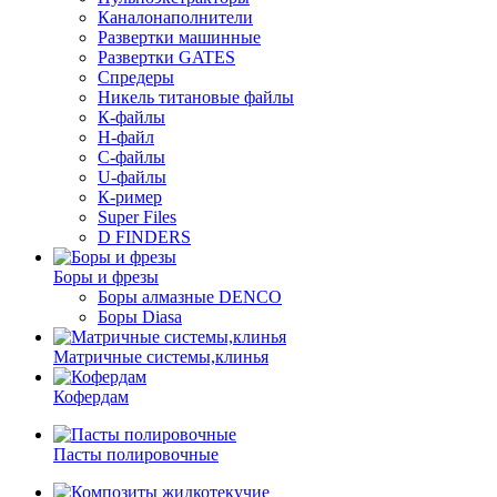
Каналонаполнители
Развертки машинные
Развертки GATES
Спредеры
Никель титановые файлы
К-файлы
Н-файл
С-файлы
U-файлы
К-ример
Super Files
D FINDERS
Боры и фрезы
Боры алмазные DENCO
Боры Diasa
Матричные системы,клинья
Кофердам
Пасты полировочные