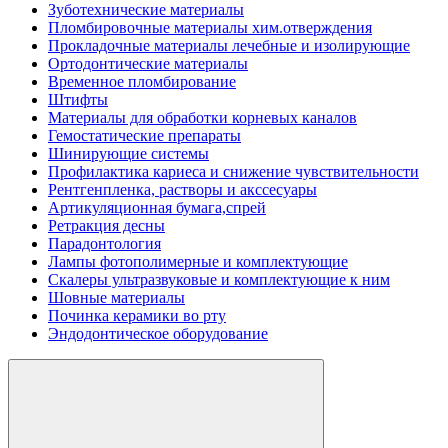
Зуботехнические материалы
Пломбировочные материалы хим.отверждения
Прокладочные материалы лечебные и изолирующие
Ортодонтические материалы
Временное пломбирование
Штифты
Материалы для обработки корневых каналов
Гемостатические препараты
Шинирующие системы
Профилактика кариеса и снижение чувствительности
Рентгенпленка, растворы и акссесуары
Артикуляционная бумага,спрей
Ретракция десны
Парадонтология
Лампы фотополимерные и комплектующие
Скалеры ультразвуковые и комплектующие к ним
Шовные материалы
Починка керамики во рту
Эндодонтическое оборудование