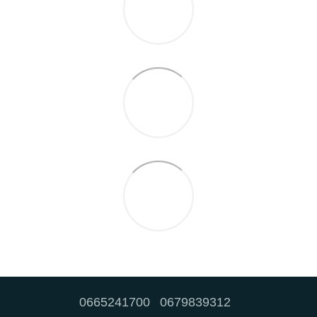
0665241700
0679839312