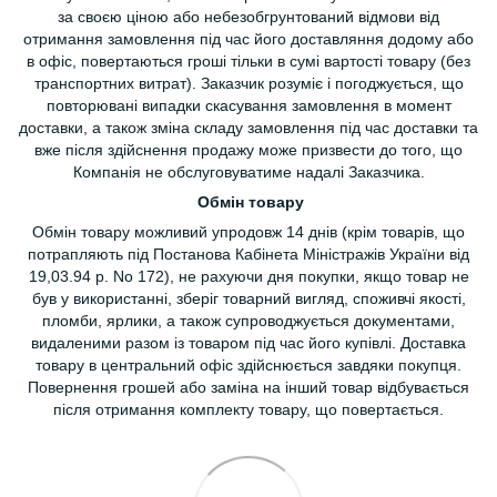
за своєю ціною або небезобгрунтований відмови від
отримання замовлення під час його доставляння додому або
в офіс, повертаються гроші тільки в сумі вартості товару (без
транспортних витрат). Заказчик розуміє і погоджується, що
повторювані випадки скасування замовлення в момент
доставки, а також зміна складу замовлення під час доставки та
вже після здійснення продажу може призвести до того, що
Компанія не обслуговуватиме надалі Заказчика.
Обмін товару
Обмін товару можливий упродовж 14 днів (крім товарів, що
потрапляють під Постанова Кабінета Міністражів України від
19,03.94 р. No 172), не рахуючи дня покупки, якщо товар не
був у використанні, зберіг товарний вигляд, споживчі якості,
пломби, ярлики, а також супроводжується документами,
видаленими разом із товаром під час його купівлі. Доставка
товару в центральний офіс здійснюється завдяки покупця.
Повернення грошей або заміна на інший товар відбувається
після отримання комплекту товару, що повертається.