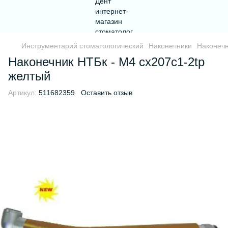
Инструментарий стоматологический
Наконечники
Наконеч
Наконечник НТБк - М4 cx207c1-2tp
желтый
Артикул:
511682359
Оставить отзыв