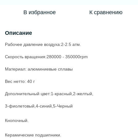
В избранное
К сравнению
Описание
Рабочее давление воздуха
:
2-2.5 атм.
Скорость вращения
:
280000
-
350000rpm
Материал:
алюминиевые сплавы
Вес нетто:
40 г
Дополнительный
цвет
:
1-
красный
,2-
желтый,
3-
фиолетовый
,4-
синий
,5-
Черный
Кнопочный.
Керамические подшипники.