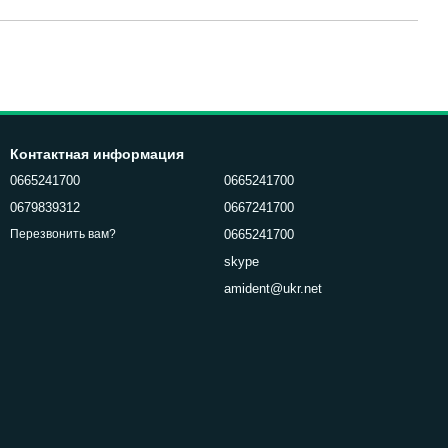
Контактная информация
0665241700
0665241700
0679839312
0667241700
0665241700
Перезвонить вам?
skype
amident@ukr.net