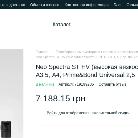
та и доставка
Обмен и возврат
Контактная информация
Блог
Отзыв
Каталог
Главная
Пломбировочные материалы светового отверждени
Neo Spectra ST HV (высокая вязкость), INTRO KIT, 5 шпр. по 3 г: 
Neo Spectra ST HV (высокая вязкость
А3.5, А4; Prime&Bond Universal 2,5
В наличии
Артикул: 719199205
Оставить отзыв
7 188.15 грн
Войти
для отображения накопительной скидки
%