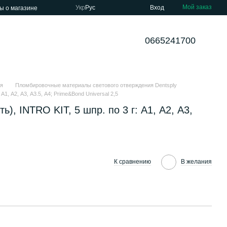
Мой заказ
Укр
Рус
Вход
ы о магазине
0665241700
я
Пломбировочные материалы светового отверждения Dentsply
А1, А2, А3, А3.5, А4; Prime&Bond Universal 2,5
), INTRO KIT, 5 шпр. по 3 г: А1, А2, А3,
К сравнению
В желания