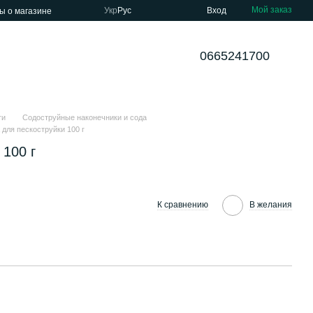
Мой заказ
Укр
Рус
Вход
ы о магазине
0665241700
ти
Содоструйные наконечники и сода
для пескоструйки 100 г
 100 г
К сравнению
В желания