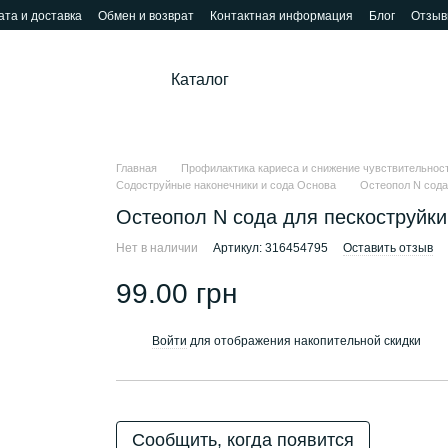
та и доставка
Обмен и возврат
Контактная информация
Блог
Отзыв
Каталог
Главная
Профилактика кариеса и снижение чувствительнос
Содоструйные наконечники и сода Основа
Остеопол N сода 
Остеопол N сода для пескоструйки
Нет в наличии
Артикул: 316454795
Оставить отзыв
99.00 грн
Войти
для отображения накопительной скидки
%
Сообщить, когда появится