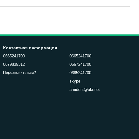
Контактная информация
0665241700
0665241700
0679839312
0667241700
0665241700
Перезвонить вам?
skype
amident@ukr.net