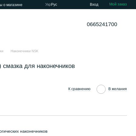
Мой заказ
Укр
Рус
Вход
ы о магазине
0665241700
ки
Наконечники NSK
) смазка для наконечников
К сравнению
В желания
огических наконечников