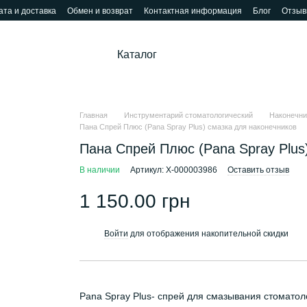
та и доставка
Обмен и возврат
Контактная информация
Блог
Отзыв
Каталог
Главная
Инструментарий стоматологический
Наконечни
Пана Спрей Плюс (Pana Spray Plus) смазка для наконечников
Пана Спрей Плюс (Pana Spray Plus
В наличии
Артикул: Х-000003986
Оставить отзыв
1 150.00 грн
Войти
для отображения накопительной скидки
%
Pana Spray Plus- спрей для смазывания стоматол