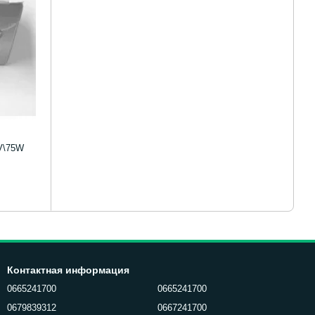
V\75W
Контактная информация
0665241700
0665241700
0679839312
0667241700