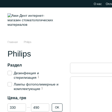
Перейти к основному контенту
О нас
Опла
Главная
Philips
Philips
Раздел
Дезинфекция и
1
стерилизация
Лампы фотополимерные и
1
комплектующие
Цена, грн
От Цена, грн
До Цена, грн
OK