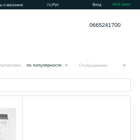
Мой заказ
Укр
Рус
Вход
ы о магазине
0665241700
ортировка:
по популярности
Отображение: