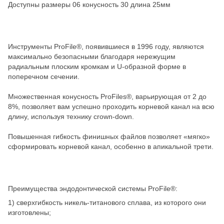
Доступны размеры 06 конусность 30 длина 25мм
Инструменты ProFile®, появившиеся в 1996 году, являются
максимально безопасными благодаря нережущим
радиальным плоским кромкам и U-образной форме в
поперечном сечении.
Множественная конусность ProFiles®, варьирующая от 2 до
8%, позволяет вам успешно проходить корневой канал на всю
длину, используя технику crown-down.
Повышенная гибкость финишных файлов позволяет «мягко»
сформировать корневой канал, особенно в апикальной трети.
Преимущества эндодонтической системы ProFile®:
1) сверхгибкость никель-титанового сплава, из ко­торого они
изготовлены;