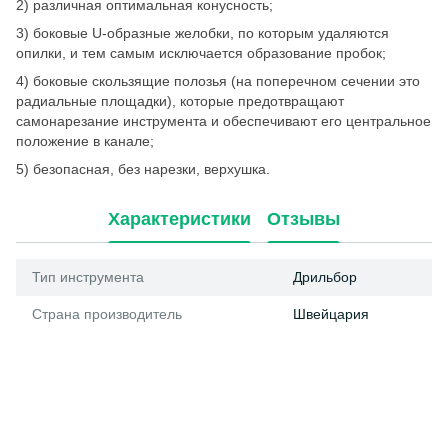
2) различная оптимальная конусность;
3) боковые U-образные желобки, по которым уда­ляются
опилки, и тем самым исключается об­разование пробок;
4) боковые скользящие полозья (на поперечном сечении это
радиальные площадки), которые предотвращают
самонарезание инструмента и обеспечивают его центральное
положение в ка­нале;
5) безопасная, без нарезки, верхушка.
Характеристики
Отзывы
Тип инструмента
Дрильбор
Страна производитель
Швейцария