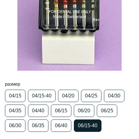
размер
04/15
04/15-40
04/20
04/25
04/30
04/35
04/40
06/15
06/20
06/25
06/30
06/35
06/40
06/15-40