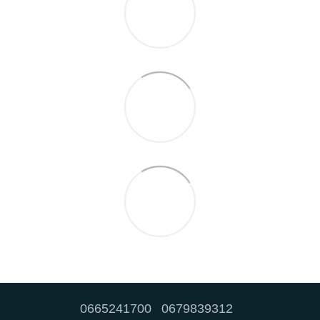
0665241700
0679839312