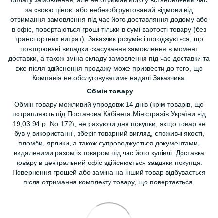
за своєю ціною або небезобгрунтований відмови від
отримання замовлення під час його доставляння додому або
в офіс, повертаються гроші тільки в сумі вартості товару (без
транспортних витрат). Заказчик розуміє і погоджується, що
повторювані випадки скасування замовлення в момент
доставки, а також зміна складу замовлення під час доставки та
вже після здійснення продажу може призвести до того, що
Компанія не обслуговуватиме надалі Заказчика.
Обмін товару
Обмін товару можливий упродовж 14 днів (крім товарів, що
потрапляють під Постанова Кабінета Міністражів України від
19,03.94 р. No 172), не рахуючи дня покупки, якщо товар не
був у використанні, зберіг товарний вигляд, споживчі якості,
пломби, ярлики, а також супроводжується документами,
видаленими разом із товаром під час його купівлі. Доставка
товару в центральний офіс здійснюється завдяки покупця.
Повернення грошей або заміна на інший товар відбувається
після отримання комплекту товару, що повертається.