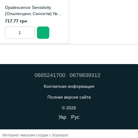
Opalescence Sensitivity
(Опалесценс Сенсетів) №
3470, тюбик 133г абраз.=
717.77 грн
RDA 78; смак: м'ята - Зубна
паста (фт
0665241700
0679839312
Контактная информация
Полная версия сайта
© 2026
Укр
Рус
Интернет-магазин создан с Хорошоп