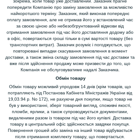
зокрема, коли товар уже доставлений. Заказник прагне
попередити Компанію про заміну замовлення за можливістю
найкоротшого терміну. Заказник, який виконав попереднє
оплату замовлення, але не отримав його у встановлений час
за своєю ціною або небезобгрунтований відмови від
отримання замовлення під час його доставляння додому або
в офіс, повертаються гроші тільки в сумі вартості товару (без
транспортних витрат). Заказчик розуміє і погоджується, що
повторювані випадки скасування замовлення в момент
доставки, а також зміна складу замовлення під час доставки та
вже після здійснення продажу може призвести до того, що
Компанія не обслуговуватиме надалі Заказчика.
Обмін товару
Обмін товару можливий упродовж 14 днів (крім товарів, що
потрапляють під Постанова Кабінета Міністражів України від
19,03.94 р. No 172), не рахуючи дня покупки, якщо товар не
був у використанні, зберіг товарний вигляд, споживчі якості,
пломби, ярлики, а також супроводжується документами,
видаленими разом із товаром під час його купівлі. Доставка
товару в центральний офіс здійснюється завдяки покупця.
Повернення грошей або заміна на інший товар відбувається
після отримання комплекту товару, що повертається.