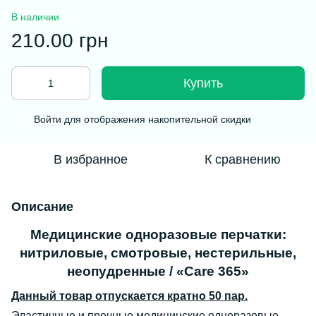
В наличии
210.00 грн
Купить
Войти
для отображения накопительной скидки
%
В избранное
К сравнению
Описание
Медицинские одноразовые перчатки:
нитриловые,
смотровые, нестерильные,
неопудренные / «Care 365
»
Данный товар отпускается кратно 50 пар.
Эластичные и прочные медицинские одноразовые