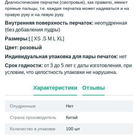
Диагностические перчатки (смотровые), как правило, имеют
прямые пальцы, т.е. каждая перчатка может надеваться и на
правую руку и на левую руку.
Внутренняя поверхность перчаток:
неопудренная
(без добавления пудры)
Размеры:
[ [ XS .S M L XL]
Цвет: розовый
Индивидуальная упаковка для пары печаток:
нет
Срок годности:
от 3 до 5 лет с даты изготовления, при
условии, что целостность упаковки не нарушена.
Характеристики
Отзывы
Опудренные
Нет
Страна производитель
Китай
Количество в упаковке
100 шт