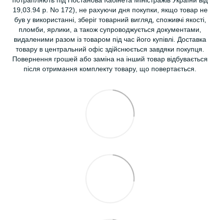
потрапляють під Постанова Кабінета Міністражів України від
19,03.94 р. No 172), не рахуючи дня покупки, якщо товар не
був у використанні, зберіг товарний вигляд, споживчі якості,
пломби, ярлики, а також супроводжується документами,
видаленими разом із товаром під час його купівлі. Доставка
товару в центральний офіс здійснюється завдяки покупця.
Повернення грошей або заміна на інший товар відбувається
після отримання комплекту товару, що повертається.