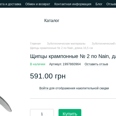
та и доставка
Обмен и возврат
Контактная информация
Блог
Отзыв
Каталог
Главная
Зуботехнические материалы
Зуботехнический 
Щипцы крампонные № 2 по Nain, длина 16,5 см
Щипцы крампонные № 2 по Nain, д
В наличии
Артикул: 1997860964
Оставить отзыв
591.00 грн
Войти
для отображения накопительной скидки
%
Купить