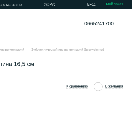
Мой заказ
Укр
Рус
Вход
ы о магазине
0665241700
инструментарий
Зуботехнический инструментарий Surgiwelomed
лина 16,5 см
К сравнению
В желания