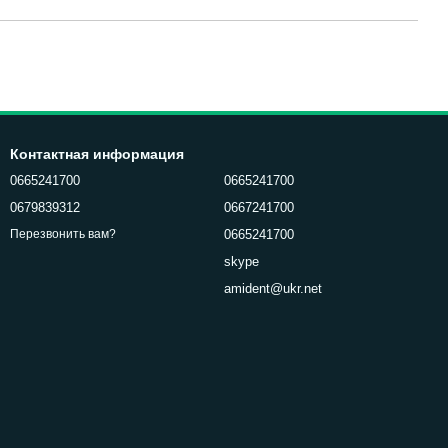
Контактная информация
0665241700
0665241700
0679839312
0667241700
0665241700
Перезвонить вам?
skype
amident@ukr.net