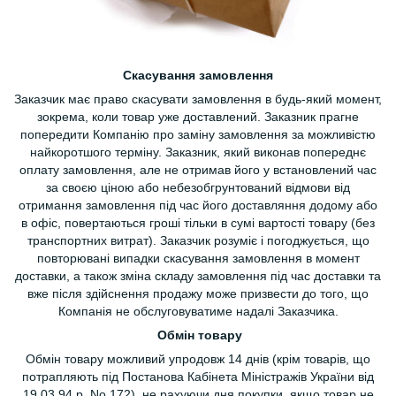
Скасування замовлення
Заказчик має право скасувати замовлення в будь-який момент,
зокрема, коли товар уже доставлений. Заказник прагне
попередити Компанію про заміну замовлення за можливістю
найкоротшого терміну. Заказник, який виконав попереднє
оплату замовлення, але не отримав його у встановлений час
за своєю ціною або небезобгрунтований відмови від
отримання замовлення під час його доставляння додому або
в офіс, повертаються гроші тільки в сумі вартості товару (без
транспортних витрат). Заказчик розуміє і погоджується, що
повторювані випадки скасування замовлення в момент
доставки, а також зміна складу замовлення під час доставки та
вже після здійснення продажу може призвести до того, що
Компанія не обслуговуватиме надалі Заказчика.
Обмін товару
Обмін товару можливий упродовж 14 днів (крім товарів, що
потрапляють під Постанова Кабінета Міністражів України від
19,03.94 р. No 172), не рахуючи дня покупки, якщо товар не