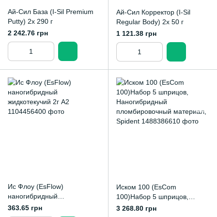
Ай-Сил База (I-Sil Premium
Ай-Сил Корректор (I-Sil
Putty) 2х 290 г
Regular Body) 2х 50 г
2 242.76 грн
1 121.38 грн
Ис Флоу (EsFlow)
Иском 100 (EsCom
наногибридный
100)Набор 5 шприцов,
жидкотекучий 2г А2
Наногибридный
363.65 грн
3 268.80 грн
пломбировочный материал,