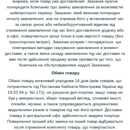
зокрема, коли товар уже доставлений. Заказник прагне
попередити Компанію про заміну замовлення за можливістю
найкоротшого терміну. Заказник, який виконав попереднє
оплату замовлення, але не отримав його у встановлений час
за своєю ціною або небезобгрунтований відмови від
отримання замовлення під час його доставляння додому або
в офіс, повертаються гроші тільки в сумі вартості товару (без
транспортних витрат). Заказчик розуміє і погоджується, що
повторювані випадки скасування замовлення в момент
доставки, а також зміна складу замовлення під час доставки та
вже після здійснення продажу може призвести до того, що
Компанія не обслуговуватиме надалі Заказчика.
Обмін товару
Обмін товару можливий упродовж 14 днів (крім товарів, що
потрапляють під Постанова Кабінета Міністражів України від
19,03.94 р. No 172), не рахуючи дня покупки, якщо товар не
був у використанні, зберіг товарний вигляд, споживчі якості,
пломби, ярлики, а також супроводжується документами,
видаленими разом із товаром під час його купівлі. Доставка
товару в центральний офіс здійснюється завдяки покупця.
Повернення грошей або заміна на інший товар відбувається
після отримання комплекту товару, що повертається.