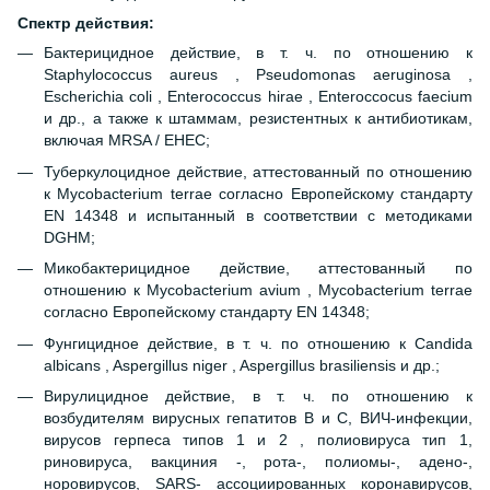
Спектр действия:
Бактерицидное действие, в т. ч. по отношению к
Staphylococcus aureus , Pseudomonas aeruginosa ,
Escherichia coli , Enterococcus hirae , Enteroccocus faecium
и др., а также к штаммам, резистентных к антибиотикам,
включая MRSA / EHEC;
Туберкулоцидное действие, аттестованный по отношению
к Mycobactеrium terrae согласно Европейскому стандарту
EN 14348 и испытанный в соответствии с методиками
DGHM;
Микобактерицидное действие, аттестованный по
отношению к Mycobacterium avium , Mycobactеrium terrae
согласно Европейскому стандарту EN 14348;
Фунгицидное действие, в т. ч. по отношению к Candida
albicans , Aspergillus niger , Aspergillus brasiliensis и др.;
Вирулицидное действие, в т. ч. по отношению к
возбудителям вирусных гепатитов В и С, ВИЧ-инфекции,
вирусов герпеса типов 1 и 2 , полиовируса тип 1,
риновируса, вакциния -, рота-, полиомы-, адено-,
норовирусов, SARS- ассоциированных коронавирусов,