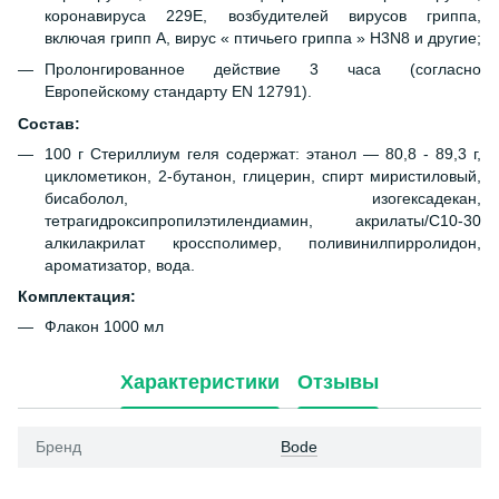
коронавируса 229Е, возбудителей вирусов гриппа,
включая грипп А, вирус « птичьего гриппа » Н3N8 и другие;
Пролонгированное действие 3 часа (согласно
Европейскому стандарту EN 12791).
Состав:
100 г Стериллиум геля содержат: этанол — 80,8 - 89,3 г,
циклометикон, 2-бутанон, глицерин, спирт миристиловый,
бисаболол, изогексадекан,
тетрагидроксипропилэтилендиамин, акрилаты/С10-30
алкилакрилат кроссполимер, поливинилпирролидон,
ароматизатор, вода.
Комплектация:
Флакон 1000 мл
Характеристики
Отзывы
Бренд
Bode