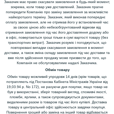
Заказчик має право скасувати замовлення в будь-який момент,
зокрема, коли товар уже доставлений. Заказник прагне
попередити Компанію про заміну замовлення за можливістю
найкоротшого терміну. Заказник, який виконав попереднє
оплату замовлення, але не отримав його у встановлений час
за своєю ціною або небезобгрунтований відмови від
отримання замовлення під час його доставляння додому або
в офіс, повертаються гроші тільки в сумі вартості товару (без
транспортних витрат). Заказчик розуміє і погоджується, що
повторювані випадки скасування замовлення в момент
доставки, а також зміна складу замовлення під час доставки та
вже після здійснення продажу може призвести до того, що
Компанія не обслуговуватиме надалі Заказчика.
Обмін товару
Обмін товару можливий упродовж 14 днів (крім товарів, що
потрапляють під Постанова Кабінета Міністражів України від
19,03.94 р. No 172), не рахуючи дня покупки, якщо товар не
був у використанні, зберіг товарний вигляд, споживчі якості,
пломби, ярлики, а також супроводжується документами,
видаленими разом із товаром під час його купівлі. Доставка
товару в центральний офіс здійснюється завдяки покупця.
Повернення грошей або заміна на інший товар відбувається