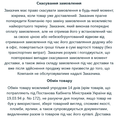
Скасування замовлення
Заказчик має право скасувати замовлення в будь-який момент,
зокрема, коли товар уже доставлений. Заказник прагне
попередити Компанію про заміну замовлення за можливістю
найкоротшого терміну. Заказник, який виконав попереднє
оплату замовлення, але не отримав його у встановлений час
за своєю ціною або небезобгрунтований відмови від
отримання замовлення під час його доставляння додому або
в офіс, повертаються гроші тільки в сумі вартості товару (без
транспортних витрат). Заказчик розуміє і погоджується, що
повторювані випадки скасування замовлення в момент
доставки, а також зміна складу замовлення під час доставки та
вже після здійснення продажу може призвести до того, що
Компанія не обслуговуватиме надалі Заказчика.
Обмін товару
Обмін товару можливий упродовж 14 днів (крім товарів, що
потрапляють під Постанова Кабінета Міністражів України від
19,03.94 р. No 172), не рахуючи дня покупки, якщо товар не
був у використанні, зберіг товарний вигляд, споживчі якості,
пломби, ярлики, а також супроводжується документами,
видаленими разом із товаром під час його купівлі. Доставка