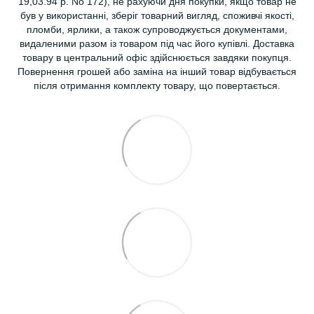
19,03.94 р. No 172), не рахуючи дня покупки, якщо товар не
був у використанні, зберіг товарний вигляд, споживчі якості,
пломби, ярлики, а також супроводжується документами,
видаленими разом із товаром під час його купівлі. Доставка
товару в центральний офіс здійснюється завдяки покупця.
Повернення грошей або заміна на інший товар відбувається
після отримання комплекту товару, що повертається.