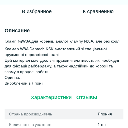
В избранное
К сравнению
Описание
Кламп №W8A для коренів, аналог клампу №8А, але без крил.
Кламер W8A Dentech KSK виготовлений зі спеціальної
пружинної нержавіючої сталі.
Цей матеріал має ідеальні пружинні влативості, які необхідні
для фіксації раббердаму, а також надстійкий до корозії та
зламу в процесі роботи.
Оригінал!
Вироблений в Японії.
Характеристики
Отзывы
Страна производитель
Япония
Количество в упаковке
1 шт