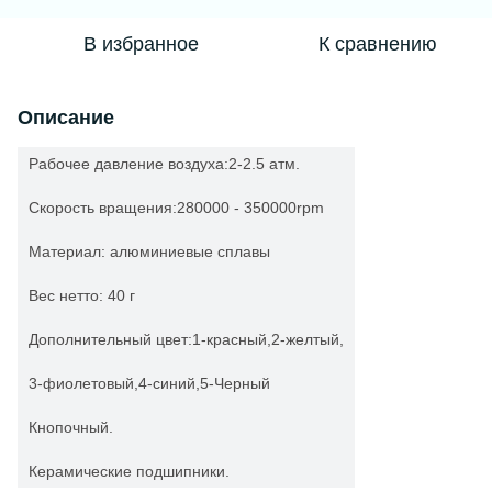
В избранное
К сравнению
Описание
Рабочее давление воздуха
:
2-2.5 атм.
Скорость вращения
:
280000
-
350000rpm
Материал:
алюминиевые сплавы
Вес нетто:
40 г
Дополнительный
цвет
:
1-
красный
,2-
желтый,
3-
фиолетовый
,4-
синий
,5-
Черный
Кнопочный.
Керамические подшипники.