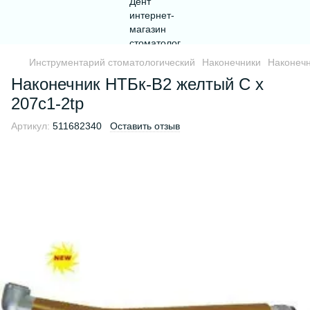
Инструментарий стоматологический
Наконечники
Наконеч
Наконечник НТБк-В2 желтый С x
207c1-2tp
Артикул:
511682340
Оставить отзыв