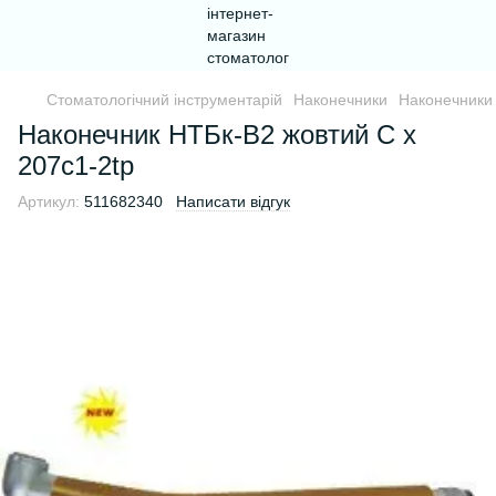
Стоматологічний інструментарій
Наконечники
Наконечник
Наконечник НТБк-В2 жовтий C x
207c1-2tp
Артикул:
511682340
Написати відгук