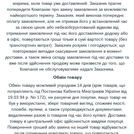
зокрема, коли товар уже доставлений. Заказник прагне
попередити Компанію про заміну замовлення за можливістю
найкоротшого терміну. Заказник, який виконав попереднє
оплату замовлення, але не отримав його у встановлений час
за своєю ціною або небезобгрунтований відмови від
отримання замовлення під час його доставляння додому або
в офіс, повертаються гроші тільки в сумі вартості товару (без
транспортних витрат). Заказчик розуміє і погоджується, що
повторювані випадки скасування замовлення в момент
доставки, а також зміна складу замовлення під час доставки та
вже після здійснення продажу може призвести до того, що
Компанія не обслуговуватиме надалі Заказчика.
Обмін товару
Обмін товару можливий упродовж 14 днів (крім товарів, що
потрапляють під Постанова Кабінета Міністражів України від
19,03.94 р. No 172), не рахуючи дня покупки, якщо товар не
був у використанні, зберіг товарний вигляд, споживчі якості,
пломби, ярлики, а також супроводжується документами,
видаленими разом із товаром під час його купівлі. Доставка
товару в центральний офіс здійснюється завдяки покупця.
Повернення грошей або заміна на інший товар відбувається
після отримання комплекту товару, що повертається.