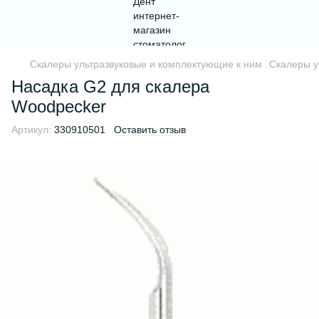
Скалеры ультразвуковые и комплектующие к ним
Скалеры у
Насадка G2 для скалера
Woodpecker
Артикул:
330910501
Оставить отзыв