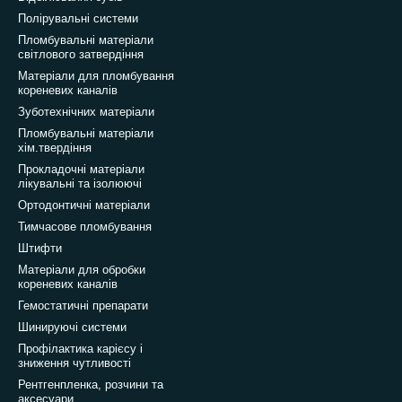
Полірувальні системи
Пломбувальні матеріали
світлового затвердіння
Матеріали для пломбування
кореневих каналів
Зуботехнічних матеріали
Пломбувальні матеріали
хім.твердіння
Прокладочні матеріали
лікувальні та ізолюючі
Ортодонтичні матеріали
Тимчасове пломбування
Штифти
Матеріали для обробки
кореневих каналів
Гемостатичні препарати
Шинируючі системи
Профілактика карієсу і
зниження чутливості
Рентгенпленка, розчини та
аксесуари