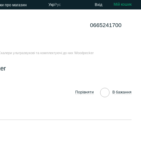
Мій кошик
Укр
Рус
Вхід
уки про магазин
0665241700
Скалери ультразвукові та комплектуючі до них Woodpecker
er
Порівняти
В бажання