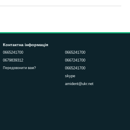
Контактна інформація
0665241700
0665241700
0679839312
0667241700
0665241700
Передзвонити вам?
skype
amident@ukr.net