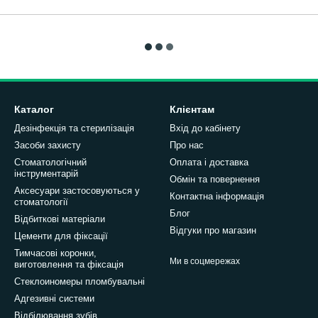
Каталог
Клієнтам
Дезінфекція та стерилізація
Вхід до кабінету
Засоби захисту
Про нас
Стоматологічний
Оплата і доставка
інструментарій
Обмін та повернення
Аксесуари застосовуються у
Контактна інформація
стоматології
Блог
Відбиткові матеріали
Відгуки про магазин
Цементи для фіксації
Тимчасові коронки,
Ми в соцмережах
виготовлення та фіксація
Стеклоиномеры пломбувальні
Адгезивні системи
Відбілювання зубів