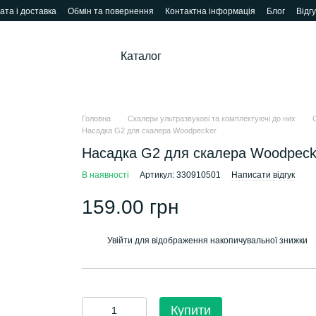
ата і доставка
Обмін та повернення
Контактна інформація
Блог
Відг
Каталог
Головна
Скалери ультразвукові та комплектуючі до них
Насадка G2 для скалера Woodpecker
Насадка G2 для скалера Woodpeck
В наявності
Артикул: 330910501
Написати відгук
159.00 грн
Увійти
для відображення накопичувальної знижки
%
Купити