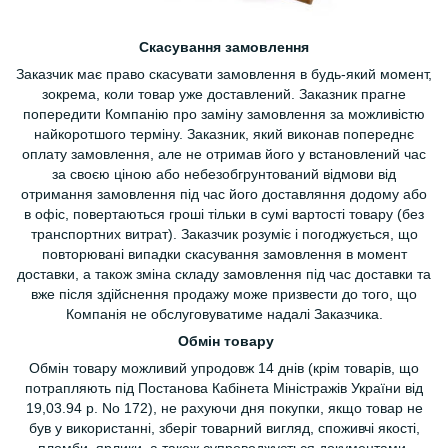
Скасування замовлення
Заказчик має право скасувати замовлення в будь-який момент,
зокрема, коли товар уже доставлений. Заказник прагне
попередити Компанію про заміну замовлення за можливістю
найкоротшого терміну. Заказник, який виконав попереднє
оплату замовлення, але не отримав його у встановлений час
за своєю ціною або небезобгрунтований відмови від
отримання замовлення під час його доставляння додому або
в офіс, повертаються гроші тільки в сумі вартості товару (без
транспортних витрат). Заказчик розуміє і погоджується, що
повторювані випадки скасування замовлення в момент
доставки, а також зміна складу замовлення під час доставки та
вже після здійснення продажу може призвести до того, що
Компанія не обслуговуватиме надалі Заказчика.
Обмін товару
Обмін товару можливий упродовж 14 днів (крім товарів, що
потрапляють під Постанова Кабінета Міністражів України від
19,03.94 р. No 172), не рахуючи дня покупки, якщо товар не
був у використанні, зберіг товарний вигляд, споживчі якості,
пломби, ярлики, а також супроводжується документами,