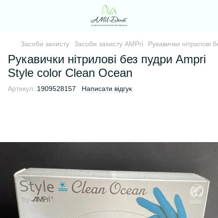
Засоби захисту
Засоби захисту AMPri
Рукавички нітрилові б
Рукавички нітрилові без пудри Ampri
Style color Clean Ocean
Артикул:
1909528157
Написати відгук