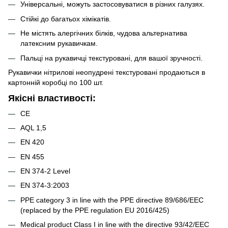
Універсальні, можуть застосовуватися в різних галузях.
Стійкі до багатьох хімікатів.
Не містять алергічних білків, чудова альтернатива
латексним рукавичкам.
Пальці на рукавичці текстуровані, для вашої зручності.
Рукавички нітрилові неопудрені текстуровані продаються в
картонній коробці по 100 шт.
Якісні властивості:
CE
AQL 1,5
EN 420
EN 455
EN 374-2 Level
EN 374-3:2003
PPE category 3 in line with the PPE directive 89/686/EEC
(replaced by the PPE regulation EU 2016/425)
Medical product Class I in line with the directive 93/42/EEC