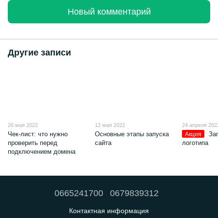
Новый комментарий
Другие записи
26 мая 2022
12 мая 2022
24 апреля 202
Чек-лист: что нужно
Основные этапы запуска
За
Акция
проверить перед
сайта
логотипа
подключением домена
0665241700
0679839312
Контактная информация