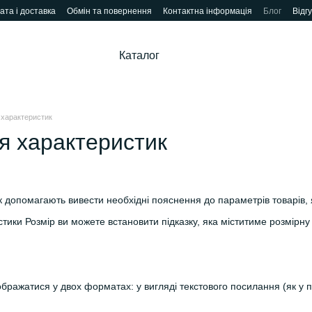
ата і доставка
Обмін та повернення
Контактна інформація
Блог
Відг
Каталог
 характеристик
я характеристик
к допомагають вивести необхідні пояснення до параметрів товарів,
ики Розмір ви можете встановити підказку, яка міститиме розмірну с
ображатися у двох форматах: у вигляді текстового посилання (як у 