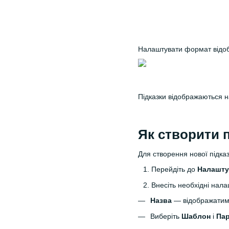
Налаштувати формат відобр
Підказки відображаються на 
Як створити 
Для створення нової підказ
Перейдіть до
Налашт
Внесіть необхідні нал
Назва
— відображатиме
Виберіть
Шаблон
і
Па