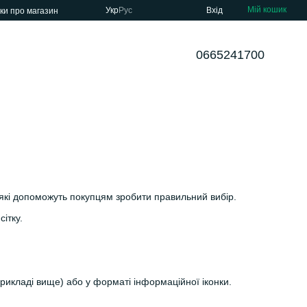
Мій кошик
Укр
Рус
Вхід
уки про магазин
0665241700
 які допоможуть покупцям зробити правильний вибір.
ітку.
прикладі вище) або у форматі інформаційної іконки.