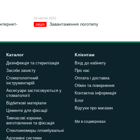
24 квітня 2022
інтернет-
Завантаження логотипу
акція
Каталог
Клієнтам
Дезінфекція та стерилізація
Вхід до кабінету
Засоби захисту
Про нас
Стоматологічний
Оплата і доставка
інструментарій
Обмін та повернення
Аксесуари застосовуються у
Контактна інформація
стоматології
Блог
Відбиткові матеріали
Відгуки про магазин
Цементи для фіксації
Тимчасові коронки,
Ми в соцмережах
виготовлення та фіксація
Стеклоиномеры пломбувальні
Адгезивні системи