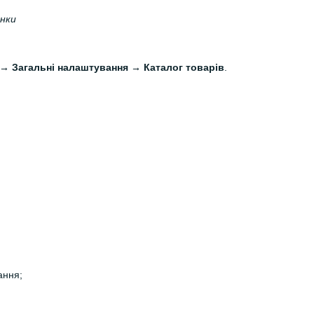
онки
→ Загальні налаштування → Каталог товарів
.
ання;