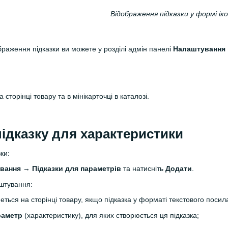
Відображення підказки у формі ік
аження підказки ви можете у розділі адмін панелі
Налаштування 
сторінці товару та в мінікарточці в каталозі.
підказку для характеристики
ки:
ування
→
Підказки для параметрів
та натисніть
Додати
.
аштування:
ться на сторінці товару, якщо підказка у форматі текстового посил
раметр
(характеристику), для яких створюється ця підказка;