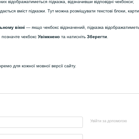
яких відображатиметься підказка, відзначивши відповідні чекбокси;
адається вміст підказки. Тут можна розміщувати текстові блоки, кар
ьному вікні
— якщо чекбокс відзначений, підказка відображатиметьс
, позначте чекбокс
Увімкнено
та натисніть
Зберегти
.
ремо для кожної мовної версії сайту.
Увійти за допомогою