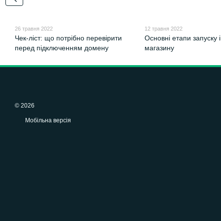
26 травня 2022
12 травня 2022
Чек-ліст: що потрібно перевірити
Основні етапи запуску 
перед підключенням домену
магазину
© 2026
Мобільна версія