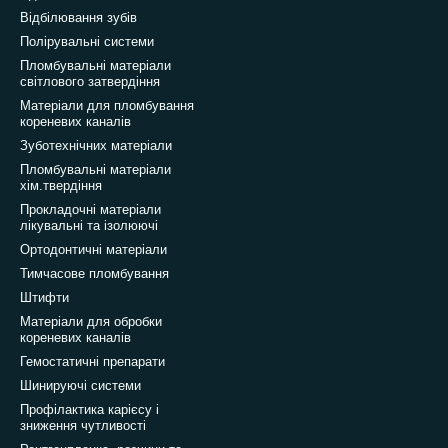
Відбілювання зубів
Полірувальні системи
Пломбувальні матеріали
світлового затвердіння
Матеріали для пломбування
кореневих каналів
Зуботехнічних матеріали
Пломбувальні матеріали
хім.твердіння
Прокладочні матеріали
лікувальні та ізолюючі
Ортодонтичні матеріали
Тимчасове пломбування
Штифти
Матеріали для обробки
кореневих каналів
Гемостатичні препарати
Шинируючі системи
Профілактика карієсу і
зниження чутливості