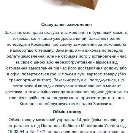
Скасування замовлення
Заказчик має право скасувати замовлення в будь-який момент,
зокрема, коли товар уже доставлений. Заказник прагне
попередити Компанію про заміну замовлення за можливістю
найкоротшого терміну. Заказник, який виконав попереднє
оплату замовлення, але не отримав його у встановлений час
за своєю ціною або небезобгрунтований відмови від
отримання замовлення під час його доставляння додому або
в офіс, повертаються гроші тільки в сумі вартості товару (без
транспортних витрат). Заказчик розуміє і погоджується, що
повторювані випадки скасування замовлення в момент
доставки, а також зміна складу замовлення під час доставки та
вже після здійснення продажу може призвести до того, що
Компанія не обслуговуватиме надалі Заказчика.
Обмін товару
Обмін товару можливий упродовж 14 днів (крім товарів, що
потрапляють під Постанова Кабінета Міністражів України від
19,03.94 р. No 172), не рахуючи дня покупки, якщо товар не