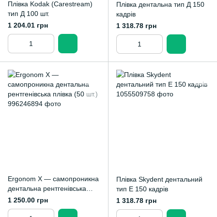
Плівка Kodak (Carestream)
Плівка дентальна тип Д 150
тип Д 100 шт.
кадрів
1 204.01 грн
1 318.78 грн
Ergonom X — самопроникна
Плівка Skydent дентальний
дентальна рентгенівська
тип Е 150 кадрів
плівка (50 шт.)
1 250.00 грн
1 318.78 грн