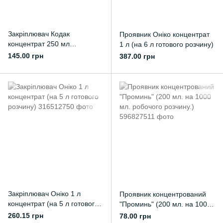
Закріплювач Кодак
Проявник Оніко концентрат
концентрат 250 мл
1 л (на 6 л готового розчину)
(розводиться до 1 л готового
145.00 грн
387.00 грн
розчину)
Закріплювач Оніко 1 л
Проявник концентрований
концентрат (на 5 л готового
"Проминь" (200 мл. на 1000
розчину)
мл. робочого розчину.)
260.15 грн
78.00 грн