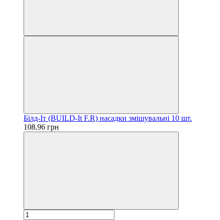
Білд-Іт (BUILD-It F.R) насадки змішувальні 10 шт.
108.96 грн