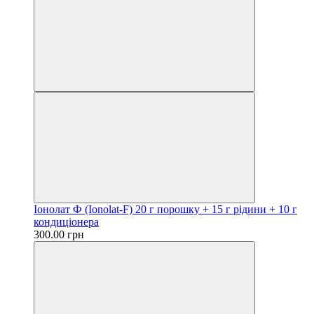
Іонолат Ф (Ionolat-F) 20 г порошку + 15 г рідини + 10 г
кондиціонера
300.00 грн