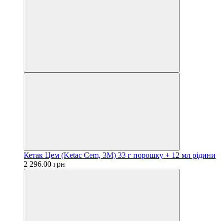
Кетак Цем (Ketac Cem, 3М) 33 г порошку + 12 мл рідини
2 296.00 грн