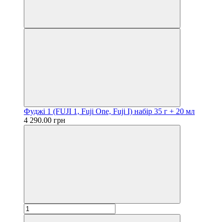
Фуджі 1 (FUJI 1, Fuji One, Fuji I) набір 35 г + 20 мл
4 290.00 грн