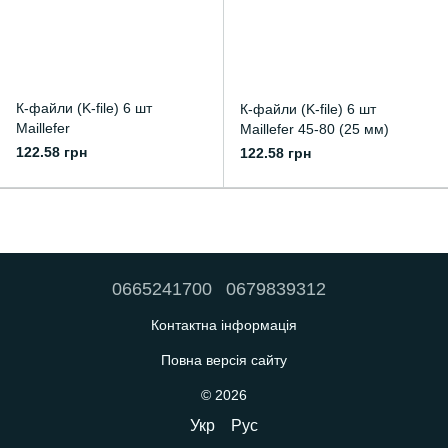
К-файли (K-file) 6 шт
К-файли (K-file) 6 шт
Maillefer
Maillefer 45-80 (25 мм)
122.58 грн
122.58 грн
0665241700
0679839312
Контактна інформація
Повна версія сайту
© 2026
Укр
Рус