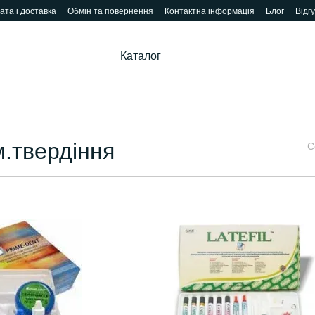
ата і доставка
Обмін та повернення
Контактна інформація
Блог
Відг
Каталог
м.твердіння
С