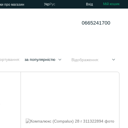
Мій кошик
Укр
Рус
Вхід
уки про магазин
0665241700
ортування:
за популярністю
Відображення: