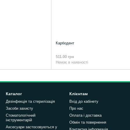
Карбодент
511.00 грн
Немає в наявності
Каталог
Клієнтам
Дезінфекція та стерилізація
Вхід до кабінету
Засоби захисту
Про нас
Стоматологічний
Оплата і доставка
інструментарій
Обмін та повернення
Аксесуари застосовуються у
Контактна інформація