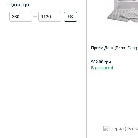
Ціна, грн
Від Ціна, грн
До Ціна, грн
ОК
Прайм-Дент (Prime-Dent)
982.00 грн
В наявності