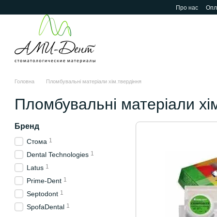
Перейти до основного контенту
Про нас
Опл
Головна
Пломбувальні матеріали хім.твердіння
Пломбувальні матеріали хі
Бренд
1
Стома
1
Dental Technologies
1
Latus
1
Prime-Dent
1
Septodont
1
SpofaDental