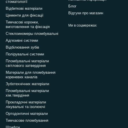
стоматології
Блог
Відбиткові матеріали
Відгуки про магазин
Цементи для фіксації
Тимчасові коронки,
Ми в соцмережах
виготовлення та фіксація
Стеклоиномеры пломбувальні
Адгезивні системи
Відбілювання зубів
Полірувальні системи
Пломбувальні матеріали
світлового затвердіння
Матеріали для пломбування
кореневих каналів
Зуботехнічних матеріали
Пломбувальні матеріали
хім.твердіння
Прокладочні матеріали
лікувальні та ізолюючі
Ортодонтичні матеріали
Тимчасове пломбування
Штифти