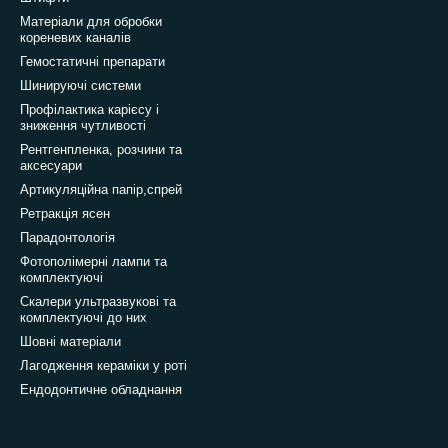
Матеріали для обробки
кореневих каналів
Гемостатичні препарати
Шинируючі системи
Профілактика карієсу і
зниження чутливості
Рентгенпленка, розчини та
аксесуари
Артикуляційна папір,спрей
Ретракція ясен
Парадонтологія
Фотополімерні лампи та
комплектуючі
Скалери ультразвукові та
комплектуючі до них
Шовні матеріали
Лагодження кераміки у роті
Ендодонтичне обладнання