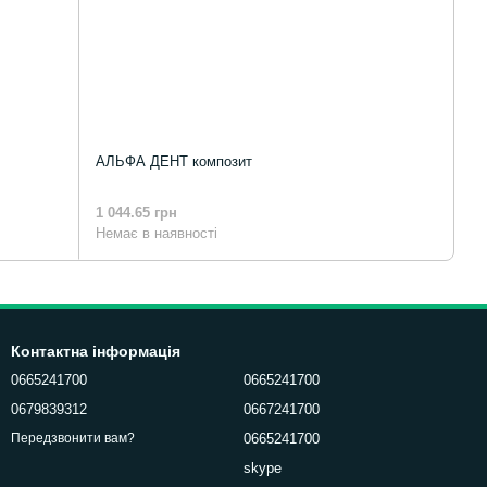
АЛЬФА ДЕНТ композит
1 044.65 грн
Немає в наявності
Контактна інформація
0665241700
0665241700
0679839312
0667241700
0665241700
Передзвонити вам?
skype