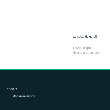
Евікрол (Evicrol)
1 120.00 грн
Немає в наявності
© 2026
Мобільна версія