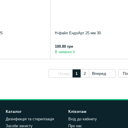
25
Н-файл ЕндоАрт 25 мм 30
100.80 грн
В наявності
Назад
1
2
Вперед
По
Каталог
Клієнтам
Дезінфекція та стерилізація
Вхід до кабінету
Засоби захисту
Про нас