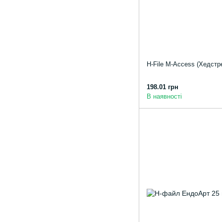
H-File M-Access (Хедстр
198.01 грн
В наявності