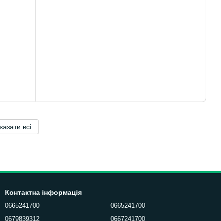
казати всі
Контактна інформація
0665241700
0665241700
0679839312
0667241700