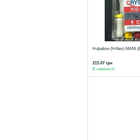
Н-файли (Н-files) MANI (6
215.07 грн
В наявності