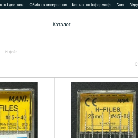
ата і доставка
Обмін та повернення
Контактна інформація
Блог
Відг
Каталог
Н-файл
С