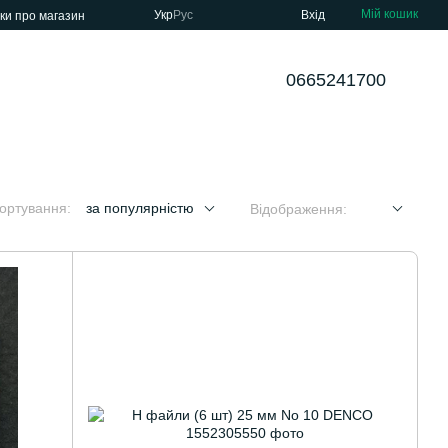
Мій кошик
Укр
Рус
Вхід
уки про магазин
0665241700
ортування:
за популярністю
Відображення: