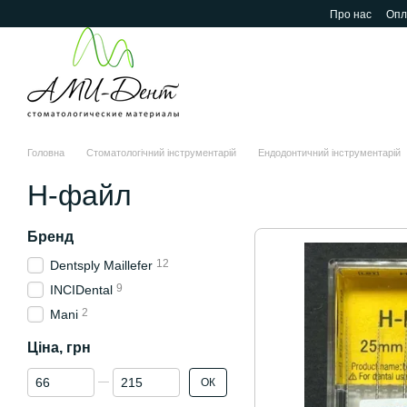
Перейти до основного контенту
Про нас
Опл
Головна
Стоматологічний інструментарій
Ендодонтичний інструментарій
Н-файл
Бренд
12
Dentsply Maillefer
9
INCIDental
2
Mani
Ціна, грн
Від Ціна, грн
До Ціна, грн
ОК