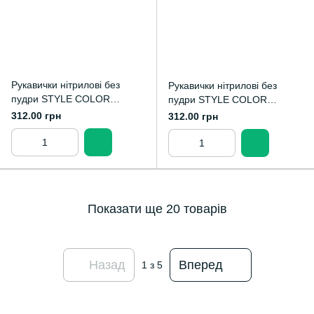
Рукавички нітрилові без
Рукавички нітрилові без
пудри STYLE COLOR
пудри STYLE COLOR
GRENADINE 50 пар М
LEMON 50 пар XS
312.00 грн
312.00 грн
Показати ще 20 товарів
Назад
Вперед
1
з 5