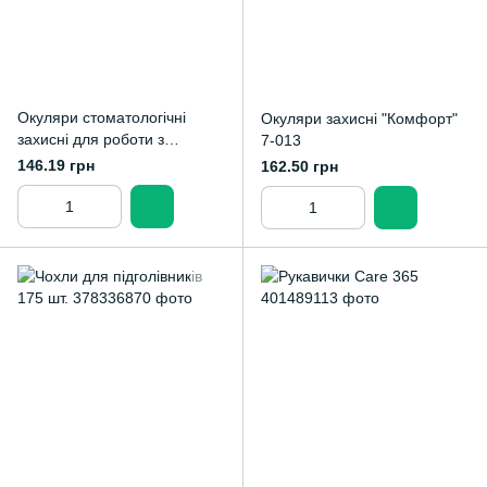
Окуляри стоматологічні
Окуляри захисні "Комфорт"
захисні для роботи з
7-013
фотополімерною лампою
146.19 грн
162.50 грн