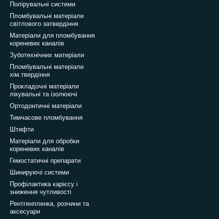
Полірувальні системи
Пломбувальні матеріали
світлового затвердіння
Матеріали для пломбування
кореневих каналів
Зуботехнічних матеріали
Пломбувальні матеріали
хім.твердіння
Прокладочні матеріали
лікувальні та ізолюючі
Ортодонтичні матеріали
Тимчасове пломбування
Штифти
Матеріали для обробки
кореневих каналів
Гемостатичні препарати
Шинируючі системи
Профілактика карієсу і
зниження чутливості
Рентгенпленка, розчини та
аксесуари