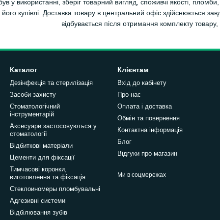
був у використанні, зберіг товарний вигляд, споживчі якості, плом
с його купівлі. Доставка товару в центральний офіс здійснюється з
відбувається після отримання комплекту товару,
Каталог
Клієнтам
Дезінфекція та стерилізація
Вхід до кабінету
Засоби захисту
Про нас
Стоматологічний
Оплата і доставка
інструментарій
Обмін та повернення
Аксесуари застосовуються у
Контактна інформація
стоматології
Блог
Відбиткові матеріали
Відгуки про магазин
Цементи для фіксації
Тимчасові коронки,
Ми в соцмережах
виготовлення та фіксація
Стеклоиномеры пломбувальні
Адгезивні системи
Відбілювання зубів