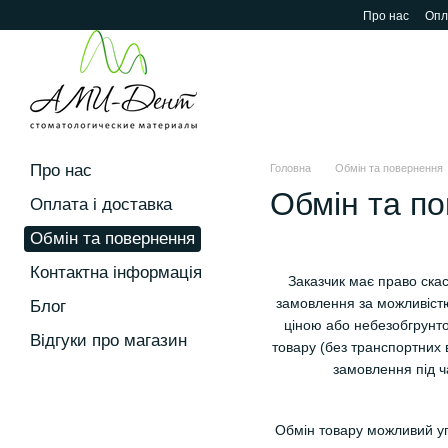
Перейти до основного контенту
Про нас
Опл
Про нас
Головна
Обмін та повернення
Обмін та п
Оплата і доставка
Обмін та повернення
Контактна інформація
Заказчик має право ска
замовлення за можливістю
Блог
ціною або небезобгрунто
Відгуки про магазин
товару (без транспортних 
замовлення під ч
Обмін товару можливий упр