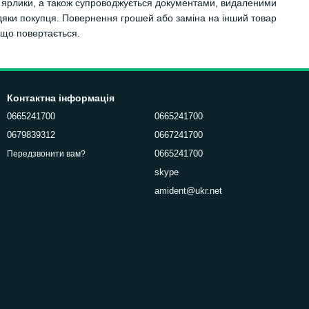
би, ярлики, а також супроводжується документами, видаленими
авдяки покупця. Повернення грошей або заміна на інший товар
 що повертається.
Контактна інформація
0665241700
0665241700
0679839312
0667241700
0665241700
Передзвонити вам?
skype
amident@ukr.net