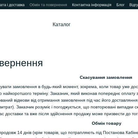
ата і доставка
Обмін та повернення
Контактна інформація
Блог
Відг
Каталог
овернення
Скасування замовлення
сувати замовлення в будь-який момент, зокрема, коли товар уже до
 найкоротшого терміну. Заказник, який виконав попереднє оплату 
ваний відмови від отримання замовлення під час його доставляння д
витрат). Заказчик розуміє і погоджується, що повторювані випадки 
ас доставки та вже після здійснення продажу може призвести до то
Обмін товару
одовж 14 днів (крім товарів, що потрапляють під Постанова Кабінет