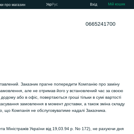
Мій кошик
Укр
Рус
Вхід
уки про магазин
0665241700
ставлений. Заказник прагне попередити Компанію про заміну
замовлення, але не отримав його у встановлений час за своєю
одому або в офіс, повертаються гроші тільки в сумі вартості
скасування замовлення в момент доставки, а також зміна складу
го, що Компанія не обслуговуватиме надалі Заказчика.
а Міністражів України від 19,03.94 р. No 172), не рахуючи дня