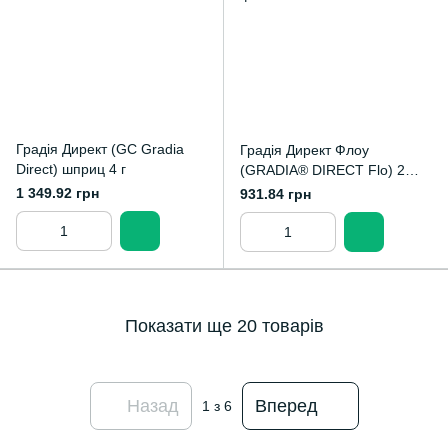
Градія Директ (GC Gradia
Градія Директ Флоу
Direct) шприц 4 г
(GRADIA® DIRECT Flo) 2
шприци 1,5 г
1 349.92 грн
931.84 грн
Показати ще 20 товарів
Назад
Вперед
1
з 6