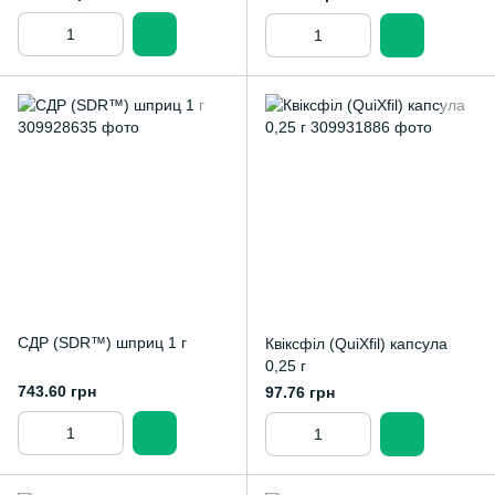
СДР (SDR™) шприц 1 г
Квіксфіл (QuiXfil) капсула
0,25 г
743.60 грн
97.76 грн